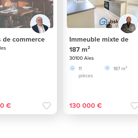
 de commerce
Immeuble mixte de
les
187 m²
30100 Ales
11
187 m²
pièces
0 €
130 000 €