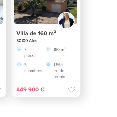
Villa de 160 m²
30100 Ales
7
160 m²
pièces
5
1 564
chambres
m² de
terrain
449 900 €