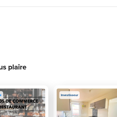
us plaîre
té
Investisseur