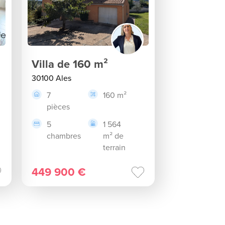
Villa de 160 m²
30100 Ales
7
160 m²
pièces
5
1 564
chambres
m² de
terrain
449 900 €