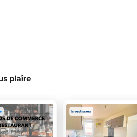
us plaîre
té
Investisseur