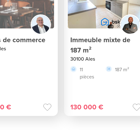
 de commerce
Immeuble mixte de
les
187 m²
30100 Ales
11
187 m²
pièces
0 €
130 000 €