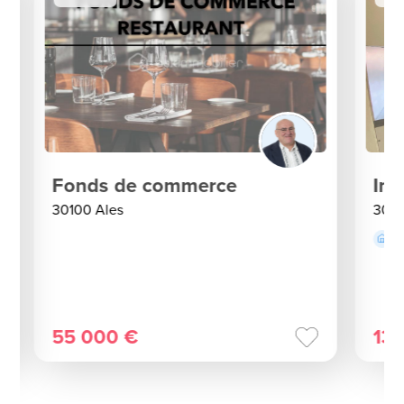
Fonds de commerce
Imm
30100 Ales
3010
55 000 €
13