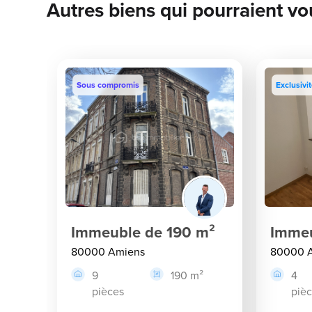
Autres biens qui pourraient vo
Sous compromis
Exclusivi
Immeuble de 190 m²
Immeu
80000 Amiens
80000 
9
190 m²
4
pièces
piè