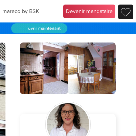
mareco by BSK
Devenir mandataire