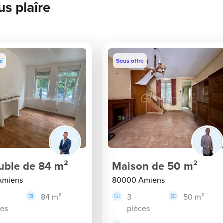
us plaîre
té
Sous offre
ble de 84 m²
Maison de 50 m²
Amiens
80000 Amiens
84 m²
3
50 m²
ces
pièces