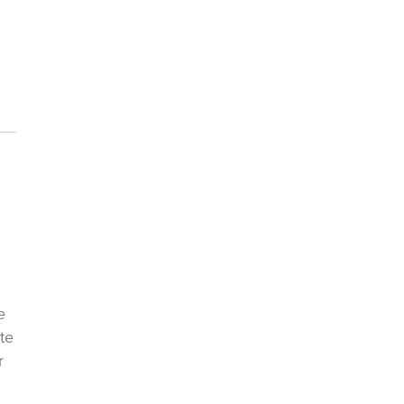
e
te
r