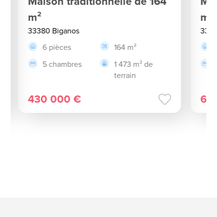
Maison traditionnelle de 164
Mai
m²
m²
33380 Biganos
3338
6 pièces
164 m²
5 chambres
1 473 m² de
terrain
430 000 €
64