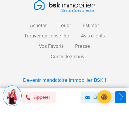
Acheter
Louer
Estimer
Trouver un conseiller
Avis clients
Vos Favoris
Presse
Contactez-nous
Devenir mandataire immobilier BSK !
Appeler
Email
Axeptio consent
Plateforme de Gestion du Consentement : Personnalise
Notre plateforme vous permet d'adapter et de gérer vos 