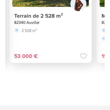
Terrain de 2 528 m²
Mai
82340 Auvillar
8234
2 528 m²
53 000 €
15