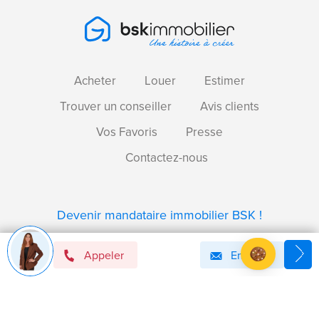
Acheter
Louer
Estimer
Trouver un conseiller
Avis clients
Vos Favoris
Presse
Contactez-nous
Devenir mandataire immobilier BSK !
Appeler
Email
Axeptio consent
Plateforme de Gestion du Consentement : Personnalise