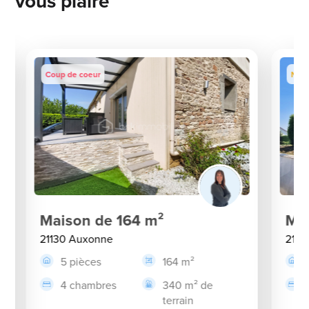
vous plaîre
Coup de coeur
Nou
Maison de 164 m²
Mai
21130 Auxonne
2113
5 pièces
164 m²
4 chambres
340 m² de
terrain