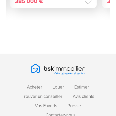
385 000 €
34
Acheter
Louer
Estimer
Trouver un conseiller
Avis clients
Vos Favoris
Presse
Contactez-nous