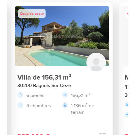
Coup de coeur
Coup
Villa de 156,31 m²
Ma
30200 Bagnols-Sur-Ceze
124
3020
6 pièces
156,31 m²
4 chambres
1 136 m² de
terrain