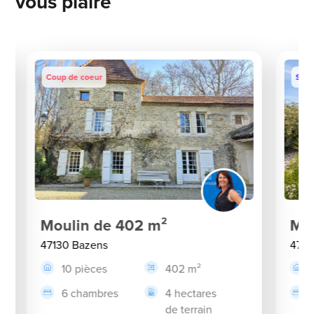
vous plaîre
Coup de coeur
Sous
Moulin de 402 m²
Mai
47130 Bazens
4713
10 pièces
402 m²
6 chambres
4 hectares
de terrain