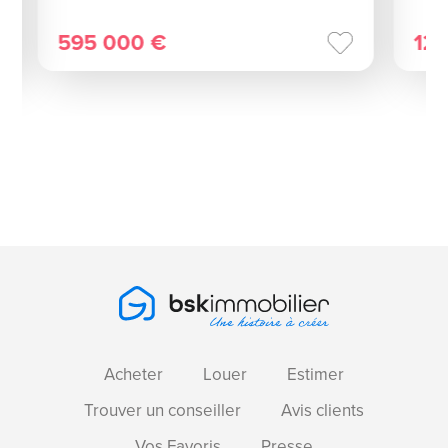
595 000 €
12
Acheter
Louer
Estimer
Trouver un conseiller
Avis clients
Vos Favoris
Presse