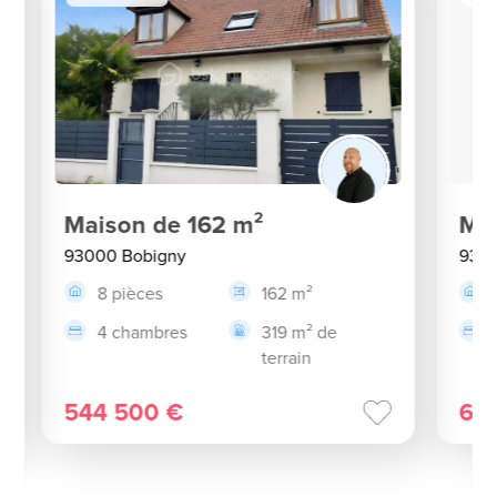
Maison de 162 m²
Mai
93000 Bobigny
9300
8 pièces
162 m²
4 chambres
319 m² de
terrain
544 500 €
67