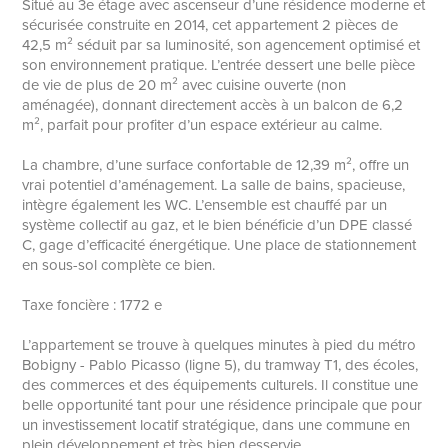
Situé au 3e étage avec ascenseur d’une résidence moderne et
sécurisée construite en 2014, cet appartement 2 pièces de
42,5 m² séduit par sa luminosité, son agencement optimisé et
son environnement pratique. L’entrée dessert une belle pièce
de vie de plus de 20 m² avec cuisine ouverte (non
aménagée), donnant directement accès à un balcon de 6,2
m², parfait pour profiter d’un espace extérieur au calme.
La chambre, d’une surface confortable de 12,39 m², offre un
vrai potentiel d’aménagement. La salle de bains, spacieuse,
intègre également les WC. L’ensemble est chauffé par un
système collectif au gaz, et le bien bénéficie d’un DPE classé
C, gage d’efficacité énergétique. Une place de stationnement
en sous-sol complète ce bien.
Taxe foncière : 1772 e
L’appartement se trouve à quelques minutes à pied du métro
Bobigny - Pablo Picasso (ligne 5), du tramway T1, des écoles,
des commerces et des équipements culturels. Il constitue une
belle opportunité tant pour une résidence principale que pour
un investissement locatif stratégique, dans une commune en
plein développement et très bien desservie.