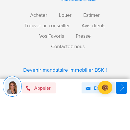
Acheter
Louer
Estimer
Trouver un conseiller
Avis clients
Vos Favoris
Presse
Contactez-nous
Devenir mandataire immobilier BSK !
Appeler
Email
Axeptio consent
Plateforme de Gestion du Consentement : Personnalise
Notre plateforme vous permet d'adapter et de gérer vos 