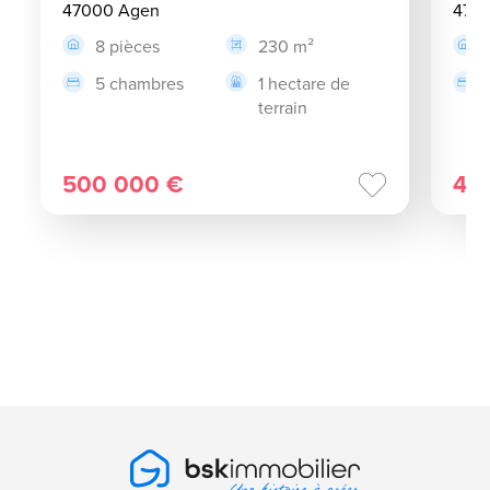
47000 Agen
470
8 pièces
230 m²
5 chambres
1 hectare de
terrain
500 000 €
46