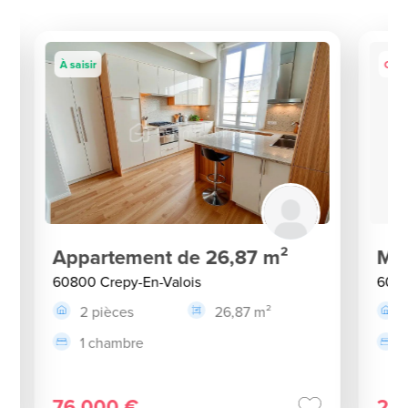
À saisir
Coup
Appartement de 26,87 m²
Mai
60800 Crepy-En-Valois
6080
2 pièces
26,87 m²
1 chambre
76 000 €
29