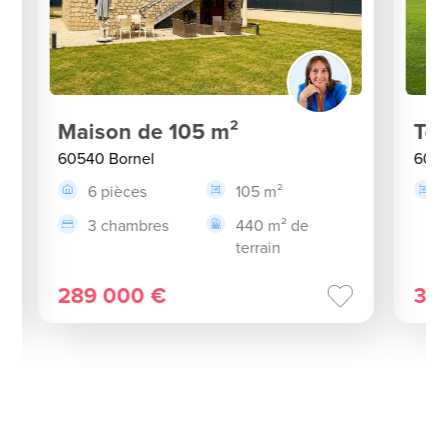
Maison de 105 m²
Ter
60540 Bornel
6054
6 pièces
105 m²
3 chambres
440 m² de
terrain
289 000 €
34