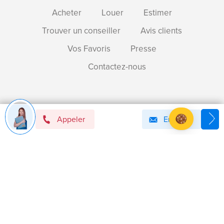
Acheter
Louer
Estimer
Trouver un conseiller
Avis clients
Vos Favoris
Presse
Contactez-nous
Devenir mandataire immobilier BSK !
Appeler
Email
Axeptio consent
Plateforme de Gestion du Consentement : Personnalise
Notre plateforme vous permet d'adapter et de gérer vos 