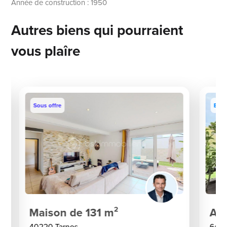
Année de construction : 1950
Autres biens qui pourraient
vous plaîre
Sous offre
Excl
Maison de 131 m²
App
40220 Tarnos
6410