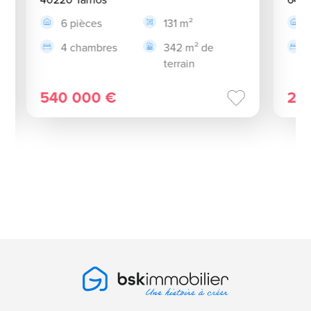
6 pièces
131 m²
4 chambres
342 m² de
terrain
540 000 €
26