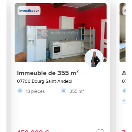
Investisseur
Sous
Immeuble de 355 m²
App
07700 Bourg-Saint-Andeol
0770
18 pièces
355 m²