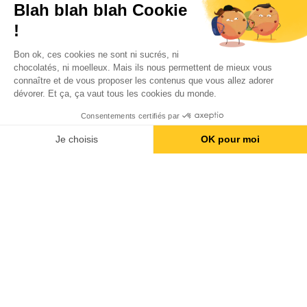
Blah blah blah Cookie
!
Devenir mandataire immobilier BSK !
Bon ok, ces cookies ne sont ni sucrés, ni
chocolatés, ni moelleux. Mais ils nous permettent de mieux vous
connaître et de vous proposer les contenus que vous allez adorer
dévorer. Et ça, ça vaut tous les cookies du monde.
Consentements certifiés par
Appeler
Email
Je choisis
OK pour moi
Axeptio consent
Plateforme de Gestion du Consentement : Personnalise
Notre plateforme vous permet d'adapter et de gérer vos 
Politique de confidentialité
Mentions légales
Cookies
Honoraires