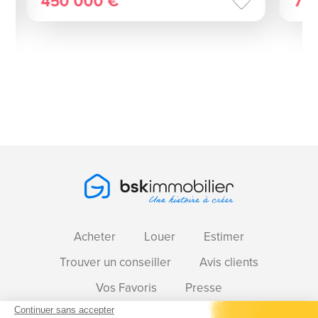
450 000 €
75
Acheter
Louer
Estimer
Trouver un conseiller
Avis clients
Vos Favoris
Presse
Continuer sans accepter
Contactez-nous