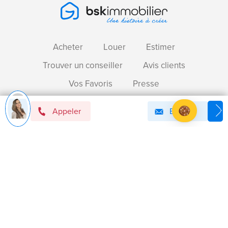
Acheter
Louer
Estimer
Trouver un conseiller
Avis clients
Vos Favoris
Presse
Contactez-nous
Appeler
Email
Axeptio consent
Plateforme de Gestion du Consentement : Personnalise
Devenir mandataire immobilier BSK !
Notre plateforme vous permet d'adapter et de gérer vos 