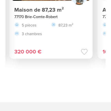
Maison de 87,23 m²
App
77170 Brie-Comte-Robert
7717
5 pièces
87,23 m²
3 chambres
320 000 €
16