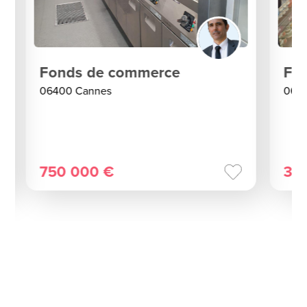
Fonds de commerce
Fo
06400 Cannes
064
750 000 €
38