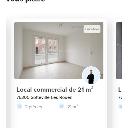
Location
Local commercial de 21 m²
Loc
76300 Sotteville-Les-Rouen
7630
2 pièces
21 m²