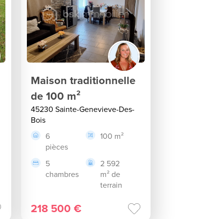
Maison traditionnelle
de 100 m²
45230 Sainte-Genevieve-Des-
Bois
6
100 m²
pièces
5
2 592
chambres
m² de
terrain
218 500 €