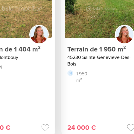
in de 1 404 m²
Terrain de 1 950 m²
Montbouy
45230 Sainte-Genevieve-Des-
Bois
4
1 950
m²
0 €
24 000 €