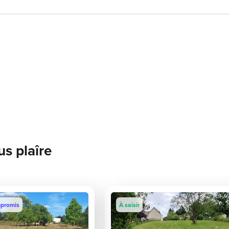
us plaîre
promis
À saisir