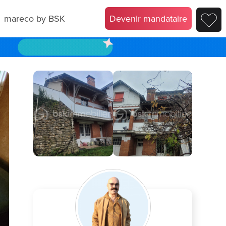
mareco by BSK
Devenir mandataire