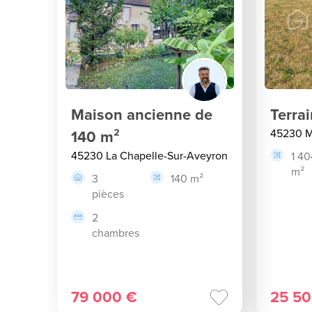
Maison ancienne de
Terra
140 m²
45230 
45230 La Chapelle-Sur-Aveyron
1 40
m²
3
140 m²
pièces
2
chambres
79 000 €
25 50