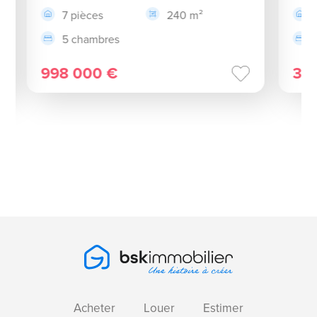
7 pièces
240 m²
5 chambres
998 000 €
32
Acheter
Louer
Estimer