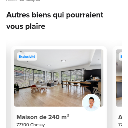
Autres biens qui pourraient
vous plaîre
Exclusivité
Excl
Maison de 240 m²
App
77700 Chessy
7770