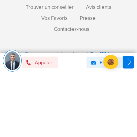
Trouver un conseiller
Avis clients
Vos Favoris
Presse
Contactez-nous
Devenir mandataire immobilier BSK !
Appeler
Email
Axeptio consent
Plateforme de Gestion du Consentement : Personnalise
Notre plateforme vous permet d'adapter et de gérer vos 
Politique de confidentialité