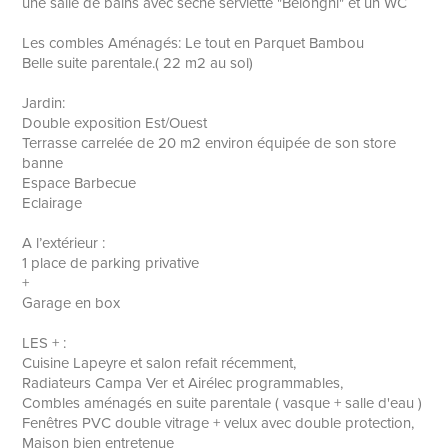
une salle de bains avec sèche serviette "Belonghi" et un WC
Les combles Aménagés: Le tout en Parquet Bambou
Belle suite parentale.( 22 m2 au sol)
Jardin:
Double exposition Est/Ouest
Terrasse carrelée de 20 m2 environ équipée de son store
banne
Espace Barbecue
Eclairage
A l’extérieur :
1 place de parking privative
+
Garage en box
LES + :
Cuisine Lapeyre et salon refait récemment,
Radiateurs Campa Ver et Airélec programmables,
Combles aménagés en suite parentale ( vasque + salle d'eau )
Fenêtres PVC double vitrage + velux avec double protection,
Maison bien entretenue