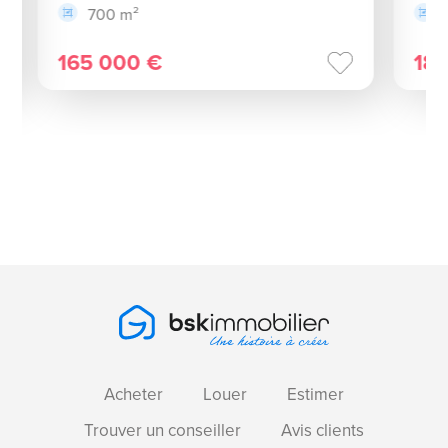
700 m²
165 000 €
18
Acheter
Louer
Estimer
Trouver un conseiller
Avis clients