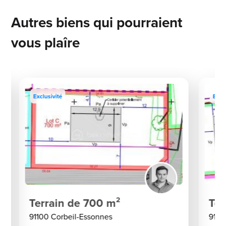
Autres biens qui pourraient
vous plaîre
Exclusivité
Excl
Terrain de 700 m²
Ter
91100 Corbeil-Essonnes
9110