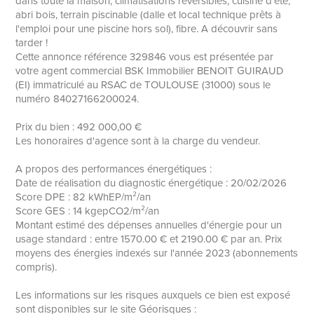
dans toute la maison, climatisations réversibles, cuisine d'été,
abri bois, terrain piscinable (dalle et local technique prêts à
l'emploi pour une piscine hors sol), fibre. A découvrir sans
tarder !
Cette annonce référence 329846 vous est présentée par
votre agent commercial BSK Immobilier BENOIT GUIRAUD
(EI) immatriculé au RSAC de TOULOUSE (31000) sous le
numéro 84027166200024.
Prix du bien : 492 000,00 €
Les honoraires d'agence sont à la charge du vendeur.
A propos des performances énergétiques :
Date de réalisation du diagnostic énergétique : 20/02/2026
Score DPE : 82 kWhEP/m²/an
Score GES : 14 kgepCO2/m²/an
Montant estimé des dépenses annuelles d'énergie pour un
usage standard : entre 1570.00 € et 2190.00 € par an. Prix
moyens des énergies indexés sur l'année 2023 (abonnements
compris).
Les informations sur les risques auxquels ce bien est exposé
sont disponibles sur le site Géorisques :