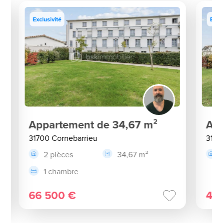
Exclusivité
Excl
Appartement de 34,67 m²
App
31700 Cornebarrieu
3170
2 pièces
34,67 m²
1 chambre
66 500 €
44