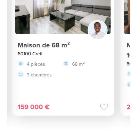
Maison de 68 m²
Mai
60100 Creil
101
6010
4 pièces
68 m²
3 chambres
159 000 €
25