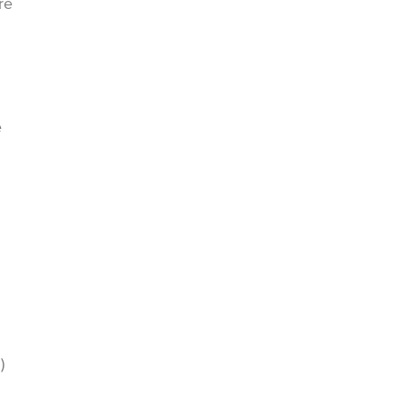
re
e
)