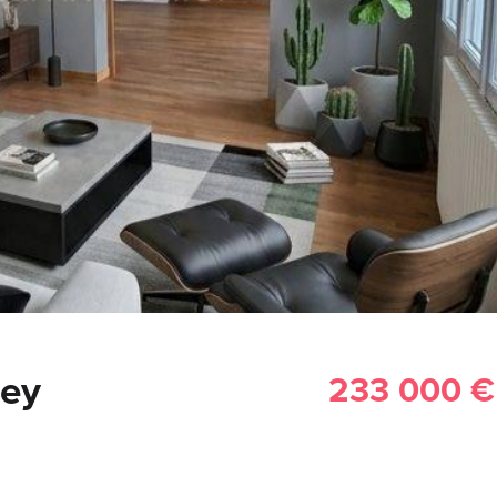
cey
233 000 €