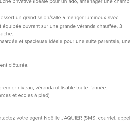
ouche privative (idéale pour un ado, aménager une chamb
dessert un grand salon/salle à manger lumineux avec
 équipée ouvrant sur une grande véranda chauffée, 3
ouche.
rdée et spacieuse idéale pour une suite parentale, un
ent clôturée.
remier niveau, véranda utilisable toute l'année.
ces et écoles à pied).
ontactez votre agent Noëllie JAQUIER (SMS, courriel, appel