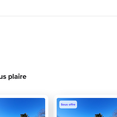
us plaîre
Sous offre