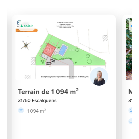
À saisir
Excl
Terrain de 1 094 m²
Mai
31750 Escalquens
3175
1 094 m²