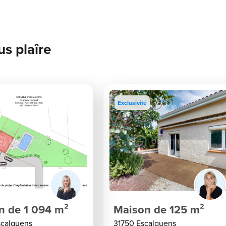
us plaîre
Exclusivité
in de 1 094 m²
Maison de 125 m²
scalquens
31750 Escalquens