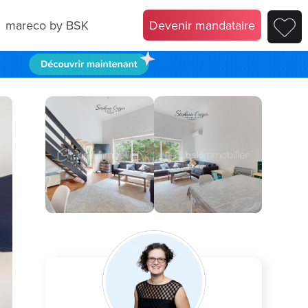
mareco by BSK
Devenir mandataire