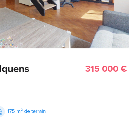
lquens
315 000 €
175 m² de terrain