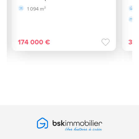
1 094 m²
174 000 €
35