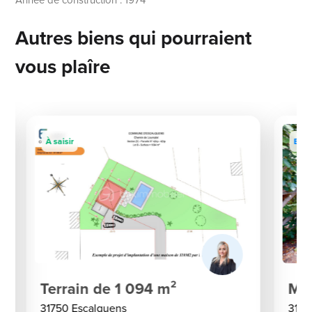
Année de construction : 1974
Autres biens qui pourraient
vous plaîre
À saisir
Excl
Terrain de 1 094 m²
Mai
31750 Escalquens
3175