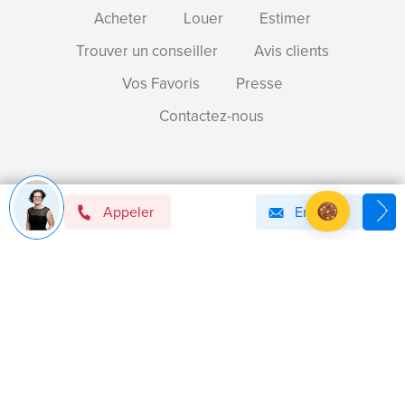
Acheter
Louer
Estimer
Trouver un conseiller
Avis clients
Vos Favoris
Presse
Contactez-nous
Devenir mandataire immobilier BSK !
Appeler
Email
Axeptio consent
Plateforme de Gestion du Consentement : Personnalise
Notre plateforme vous permet d'adapter et de gérer vos 
Politique de confidentialité