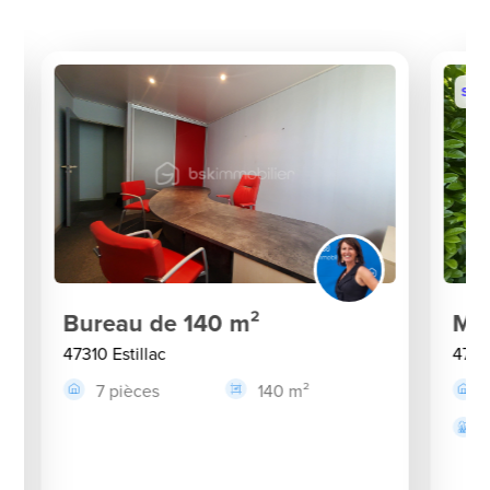
Sous
Bureau de 140 m²
Mai
47310 Estillac
4731
7 pièces
140 m²