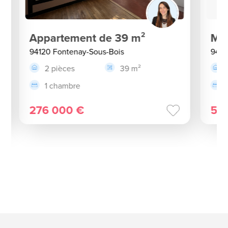
Appartement de 39 m²
Mai
94120 Fontenay-Sous-Bois
9412
2 pièces
39 m²
1 chambre
276 000 €
51