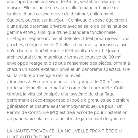
une superbe pièce à vivre de 45 m², véritable cœur de la
maison. Elle accueille un salon-salle à manger baigné de
lumière et une cuisine neuve de designer, entièrement
équipée, ouverte sur le séjour. Ce niveau dispose également
d'une suite parentale privative avec sa salle de bains haut de
gamme et WC, ainsi que d'une buanderie fonctionnelle.
• L’Étage (L'espace invités et détente) : Idéal pour recevoir vos
proches, l’étage dessert 2 belles chambres spacieuses ainsi
qu'un bureau (parfait pour le télétravail au vert). Le joyau
architectural : Une magnifique terrasse coursive de 30 m²
enveloppe l'étage et distribue l'ensemble des pièces, offrant à
chacun un accès extérieur privé et un panorama spectaculaire
sur la nature provençale dès le réveil.
• Annexes & Éco-performance : Un garage de 20 m² avec
porte sectionnelle automatisée complète la propriété. Côté
confort, la villa est équipée d'un système de chauffage
performant et éco-responsable (poêle à granules de dernière
génération et chauffe-eau thermodynamique). Le plus : Un
Permis de Construire (PC) est déjà accordé pour l'installation
de panneaux solaires et d'un abri de jardin haut de gamme.
LA HAUTE-PROVENCE : LA NOUVELLE FRONTIÈRE DU
LUXE AUTHENTIQUE