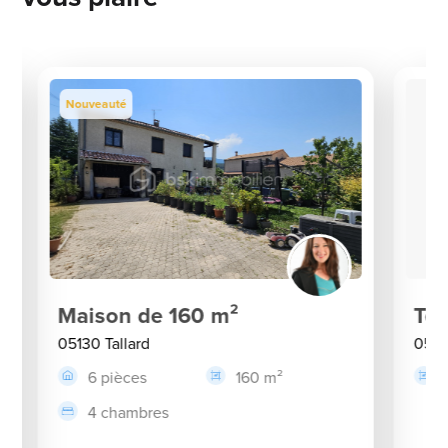
Nouveauté
Maison de 160 m²
Ter
05130 Tallard
0511
6 pièces
160 m²
4 chambres