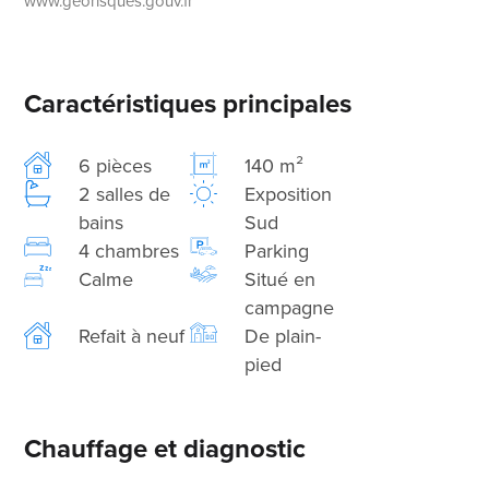
www.georisques.gouv.fr
Caractéristiques principales
6 pièces
140 m²
2 salles de
Exposition
bains
Sud
4 chambres
Parking
Calme
Situé en
campagne
Refait à neuf
De plain-
pied
Chauffage et diagnostic