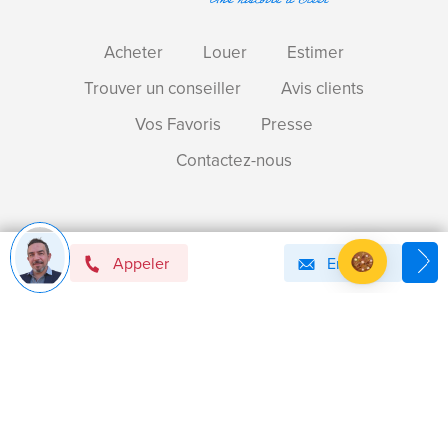
Acheter
Louer
Estimer
Trouver un conseiller
Avis clients
Vos Favoris
Presse
Contactez-nous
Devenir mandataire immobilier BSK !
Appeler
Email
Axeptio consent
Plateforme de Gestion du Consentement : Personnalise
Notre plateforme vous permet d'adapter et de gérer vos 