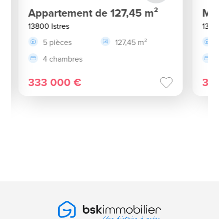
Appartement de 127,45 m²
Mai
13800 Istres
1380
5 pièces
127,45 m²
4 chambres
333 000 €
36