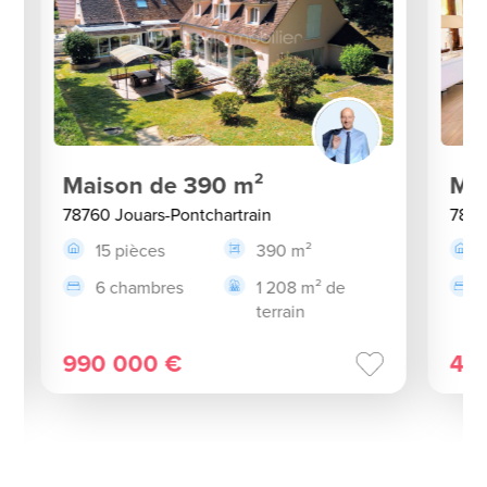
Maison de 390 m²
Mai
78760 Jouars-Pontchartrain
7876
15 pièces
390 m²
6 chambres
1 208 m² de
terrain
990 000 €
44