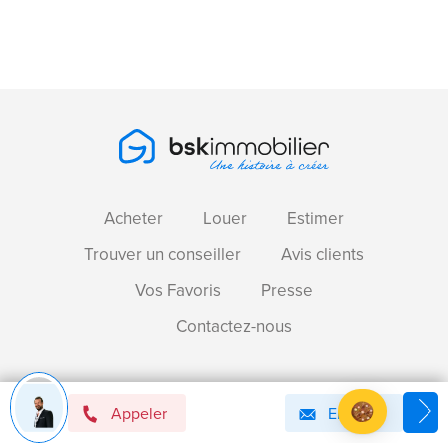
Acheter
Louer
Estimer
Trouver un conseiller
Avis clients
Vos Favoris
Presse
Contactez-nous
Devenir mandataire immobilier BSK !
Appeler
Email