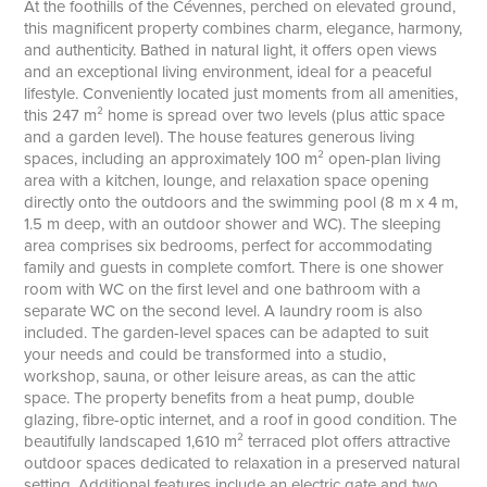
At the foothills of the Cévennes, perched on elevated ground,
this magnificent property combines charm, elegance, harmony,
and authenticity. Bathed in natural light, it offers open views
and an exceptional living environment, ideal for a peaceful
lifestyle. Conveniently located just moments from all amenities,
this 247 m² home is spread over two levels (plus attic space
and a garden level). The house features generous living
spaces, including an approximately 100 m² open-plan living
area with a kitchen, lounge, and relaxation space opening
directly onto the outdoors and the swimming pool (8 m x 4 m,
1.5 m deep, with an outdoor shower and WC). The sleeping
area comprises six bedrooms, perfect for accommodating
family and guests in complete comfort. There is one shower
room with WC on the first level and one bathroom with a
separate WC on the second level. A laundry room is also
included. The garden-level spaces can be adapted to suit
your needs and could be transformed into a studio,
workshop, sauna, or other leisure areas, as can the attic
space. The property benefits from a heat pump, double
glazing, fibre-optic internet, and a roof in good condition. The
beautifully landscaped 1,610 m² terraced plot offers attractive
outdoor spaces dedicated to relaxation in a preserved natural
setting. Additional features include an electric gate and two