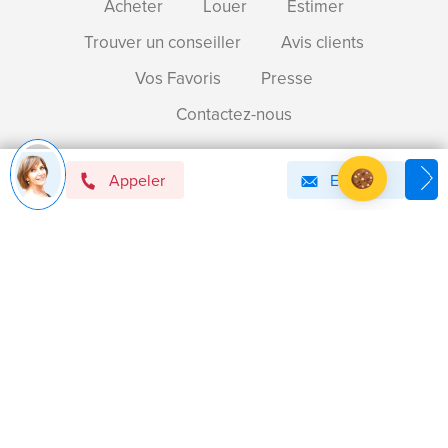
Acheter
Louer
Estimer
Trouver un conseiller
Avis clients
Vos Favoris
Presse
Contactez-nous
Appeler
Email
Devenir mandataire immobilier BSK !
Axeptio consent
Plateforme de Gestion du Consentement : Personnalise
Notre plateforme vous permet d'adapter et de gérer vos 
Politique de confidentialité