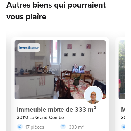
Autres biens qui pourraient
vous plaîre
Investisseur
Immeuble mixte de 333 m²
Mai
30110 La Grand-Combe
3011
17 pièces
333 m²