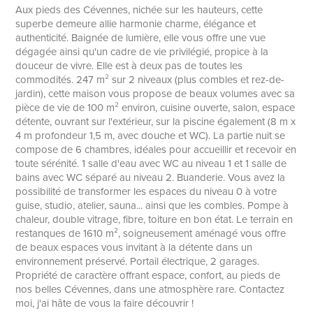
Aux pieds des Cévennes, nichée sur les hauteurs, cette
superbe demeure allie harmonie charme, élégance et
authenticité. Baignée de lumière, elle vous offre une vue
dégagée ainsi qu'un cadre de vie privilégié, propice à la
douceur de vivre. Elle est à deux pas de toutes les
commodités. 247 m² sur 2 niveaux (plus combles et rez-de-
jardin), cette maison vous propose de beaux volumes avec sa
pièce de vie de 100 m² environ, cuisine ouverte, salon, espace
détente, ouvrant sur l'extérieur, sur la piscine également (8 m x
4 m profondeur 1,5 m, avec douche et WC). La partie nuit se
compose de 6 chambres, idéales pour accueillir et recevoir en
toute sérénité. 1 salle d'eau avec WC au niveau 1 et 1 salle de
bains avec WC séparé au niveau 2. Buanderie. Vous avez la
possibilité de transformer les espaces du niveau 0 à votre
guise, studio, atelier, sauna... ainsi que les combles. Pompe à
chaleur, double vitrage, fibre, toiture en bon état. Le terrain en
restanques de 1610 m², soigneusement aménagé vous offre
de beaux espaces vous invitant à la détente dans un
environnement préservé. Portail électrique, 2 garages.
Propriété de caractère offrant espace, confort, au pieds de
nos belles Cévennes, dans une atmosphère rare. Contactez
moi, j'ai hâte de vous la faire découvrir !