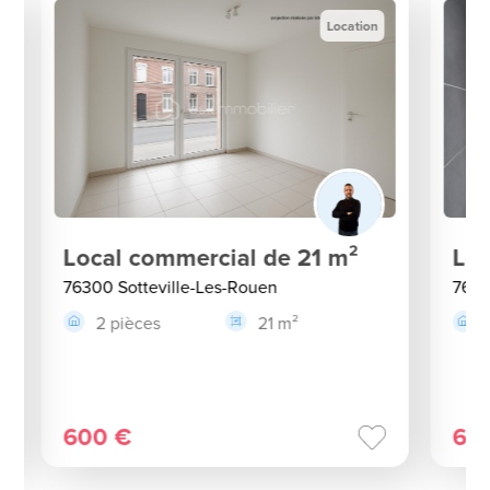
Location
Local commercial de 21 m²
Loc
76300 Sotteville-Les-Rouen
7630
2 pièces
21 m²
600 €
60