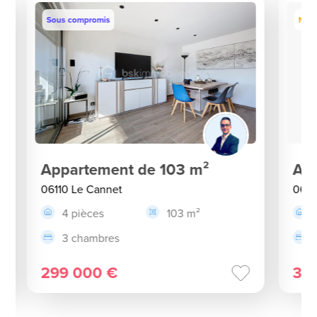
Sous compromis
Nou
Appartement de 103 m²
App
06110 Le Cannet
0611
4 pièces
103 m²
3 chambres
299 000 €
34