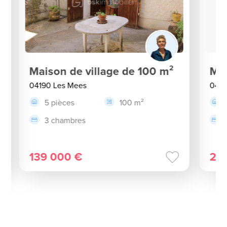
Maison de village de 100 m²
Mai
04190 Les Mees
0431
5 pièces
100 m²
3 chambres
139 000 €
27