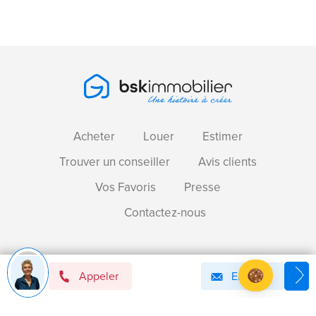
Acheter
Louer
Estimer
Trouver un conseiller
Avis clients
Vos Favoris
Presse
Contactez-nous
Devenir mandataire immobilier BSK !
Appeler
Email
Axeptio consent
Plateforme de Gestion du Consentement : Personnalise