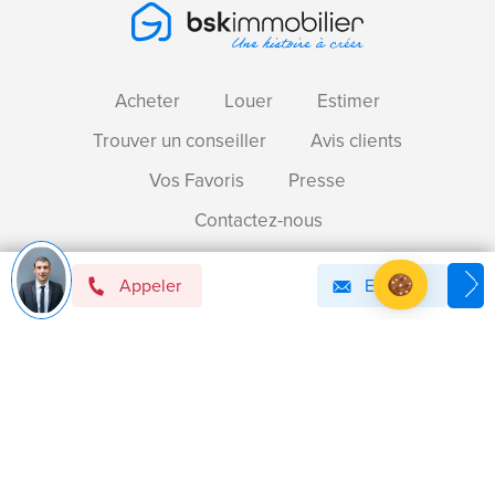
Acheter
Louer
Estimer
Trouver un conseiller
Avis clients
Vos Favoris
Presse
Contactez-nous
Appeler
Email
Devenir mandataire immobilier BSK !
Axeptio consent
Plateforme de Gestion du Consentement : Personnalise
Notre plateforme vous permet d'adapter et de gérer vos 