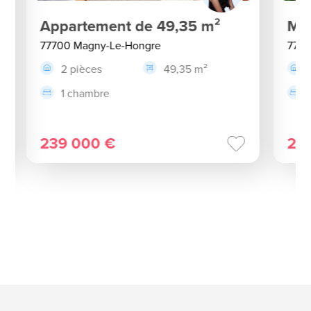
Appartement de 49,35 m²
Ma
77700 Magny-Le-Hongre
7770
2 pièces
49,35 m²
1 chambre
239 000 €
2 