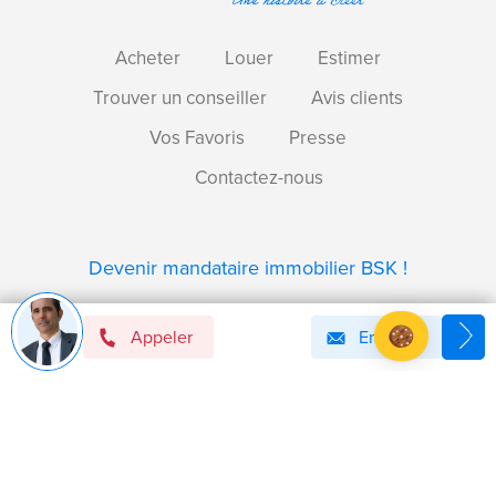
Acheter
Louer
Estimer
Trouver un conseiller
Avis clients
Vos Favoris
Presse
Contactez-nous
Devenir mandataire immobilier BSK !
Appeler
Email
Axeptio consent
Plateforme de Gestion du Consentement : Personnalise
Notre plateforme vous permet d'adapter et de gérer vos 