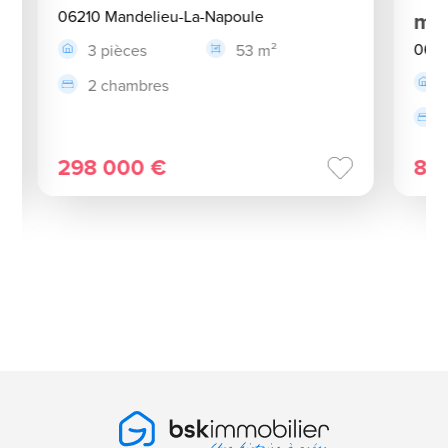
06210 Mandelieu-La-Napoule
m²
0621
3 pièces
53 m²
2 chambres
298 000 €
84