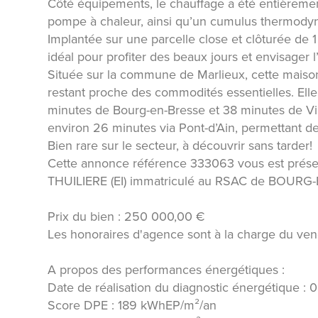
Côté équipements, le chauffage a été entièreme
pompe à chaleur, ainsi qu’un cumulus thermodyna
Implantée sur une parcelle close et clôturée de 1
idéal pour profiter des beaux jours et envisager l’
Située sur la commune de Marlieux, cette maiso
restant proche des commodités essentielles. Ell
minutes de Bourg-en-Bresse et 38 minutes de Vill
environ 26 minutes via Pont-d’Ain, permettant de
Bien rare sur le secteur, à découvrir sans tarder!
Cette annonce référence 333063 vous est prés
THUILIERE (EI) immatriculé au RSAC de BOURG
Prix du bien : 250 000,00 €
Les honoraires d'agence sont à la charge du ven
A propos des performances énergétiques :
Date de réalisation du diagnostic énergétique :
Score DPE : 189 kWhEP/m²/an