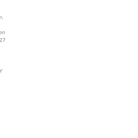
r,
 en
 27
Y