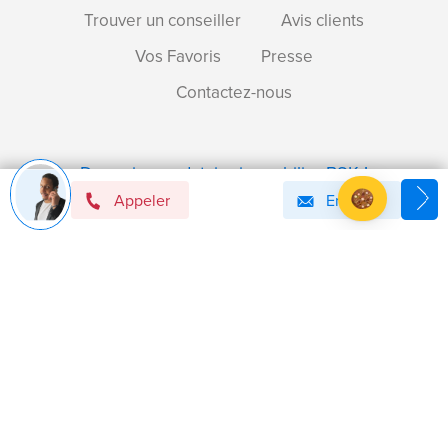
Trouver un conseiller
Avis clients
Vos Favoris
Presse
Contactez-nous
Devenir mandataire immobilier BSK !
Appeler
Email
Axeptio consent
Plateforme de Gestion du Consentement : Personnalise
Notre plateforme vous permet d'adapter et de gérer vos 
Politique de confidentialité