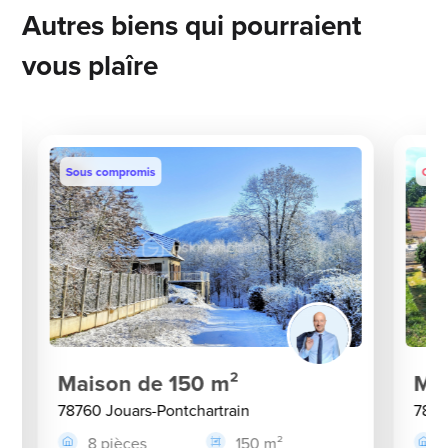
Autres biens qui pourraient
vous plaîre
Sous compromis
Coup
Maison de 150 m²
Ma
78760 Jouars-Pontchartrain
7876
8 pièces
150 m²