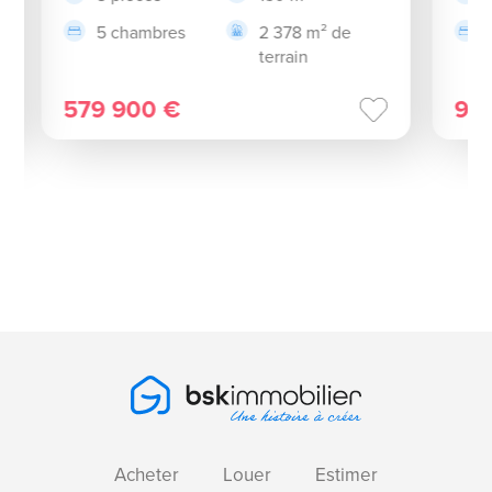
5 chambres
2 378 m² de
terrain
579 900 €
99
Acheter
Louer
Estimer