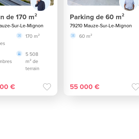
n de 170 m²
Parking de 60 m²
auze-Sur-Le-Mignon
79210 Mauze-Sur-Le-Mignon
170 m²
60 m²
ces
5 508
mbres
m² de
terrain
000 €
55 000 €