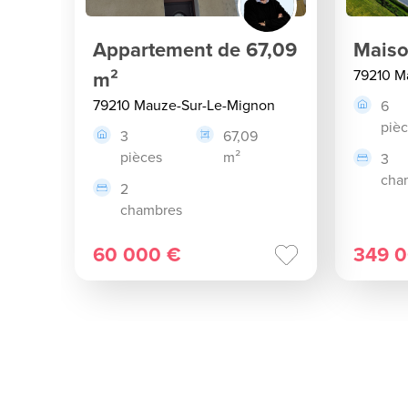
Appartement de 67,09
Maiso
m²
79210 M
79210 Mauze-Sur-Le-Mignon
6
piè
3
67,09
pièces
m²
3
cha
2
chambres
60 000 €
349 