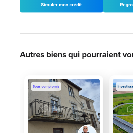
Simuler mon crédit
Regro
Autres biens qui pourraient vo
Sous compromis
Investiss