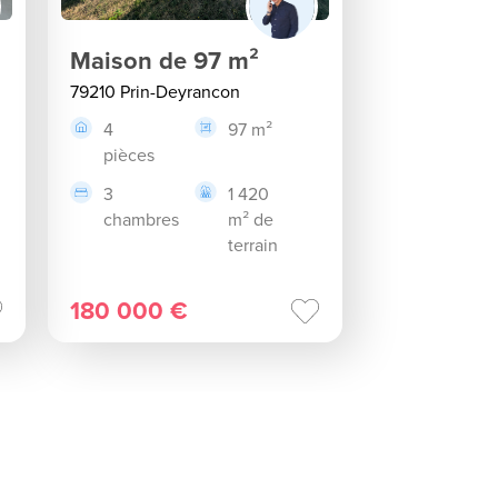
Maison de 97 m²
79210 Prin-Deyrancon
4
97 m²
pièces
3
1 420
chambres
m² de
terrain
180 000 €