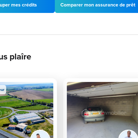
uper mes crédits
Comparer mon assurance de prêt
us plaîre
eur