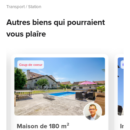
Transport / Station
Autres biens qui pourraient
vous plaîre
Coup de coeur
Sous
Maison de 180 m²
Imm