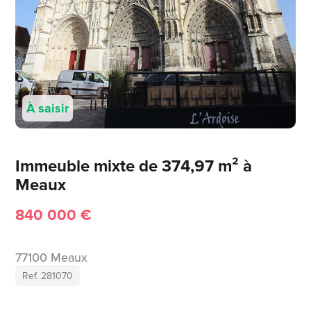
À saisir
Immeuble mixte de 374,97 m² à
Meaux
840 000 €
77100 Meaux
Ref. 281070