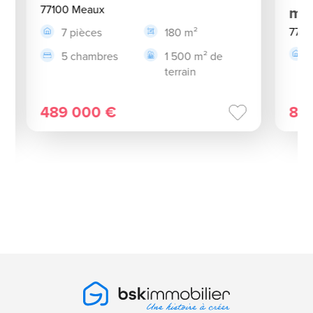
77100 Meaux
m²
7710
7 pièces
180 m²
5 chambres
1 500 m² de
terrain
489 000 €
84