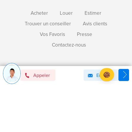
Acheter
Louer
Estimer
Trouver un conseiller
Avis clients
Vos Favoris
Presse
Contactez-nous
Devenir mandataire immobilier BSK !
Appeler
Email
Axeptio consent
Plateforme de Gestion du Consentement : Personnalise
Notre plateforme vous permet d'adapter et de gérer vos 