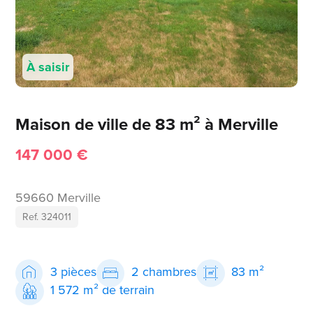
À saisir
Maison de ville de 83 m² à Merville
147 000 €
59660 Merville
Ref. 324011
3 pièces
2 chambres
83 m²
1 572 m² de terrain