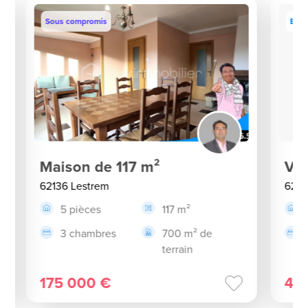
Sous compromis
Excl
Maison de 117 m²
Vil
62136 Lestrem
6213
5 pièces
117 m²
3 chambres
700 m² de
terrain
175 000 €
49