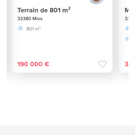
Terrain de 801 m²
Mai
33380 Mios
3338
801 m²
190 000 €
33