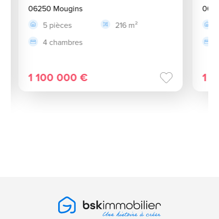
06250 Mougins
0625
5 pièces
216 m²
4 chambres
1 100 000 €
1 1