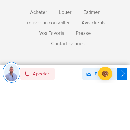
Acheter
Louer
Estimer
Trouver un conseiller
Avis clients
Vos Favoris
Presse
Contactez-nous
Devenir mandataire immobilier BSK !
Appeler
Email
Axeptio consent
Plateforme de Gestion du Consentement : Personnalise
Notre plateforme vous permet d'adapter et de gérer vos 