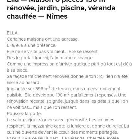
rénovée, jardin, piscine, véranda
chauffée — Nîmes
ELLA.
Certaines maisons ont une adresse.
Ella, elle a une présence.
Elle ne se visite pas vraiment… Elle se ressent.
Dès le portail franchi, l’atmosphère change.
Comme une impression d’arriver quelque part où tout est déjà
à sa place.
Sa façade fraîchement rénovée donne le ton : ici, rien n’a été
laissé au hasard.
Implantée sur 398 m² de terrain, dans un environnement
paisible, Ella développe 136 m² parfaitement repensés. Une
rénovation récente, soignée, jusque dans les détails que l’on
ne voit pas… mais que l’on ressent.
Poussez la porte.
Le salon-séjour s’ouvre avec générosité. Les volumes
respirent, la mezzanine capte la lumière et donne du relief. La
cuisine ouverte devient le cœur des moments partagés.
Et puis il y a ce lieu à part… La véranda. Chauffée, isolée,