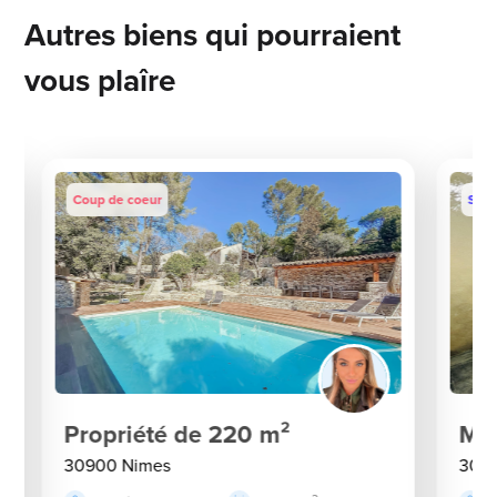
Autres biens qui pourraient
vous plaîre
Coup de coeur
Sous
Propriété de 220 m²
Mai
30900 Nimes
300