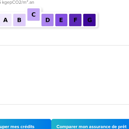
5 kgepCO2/m².an
uper mes crédits
Comparer mon assurance de prêt