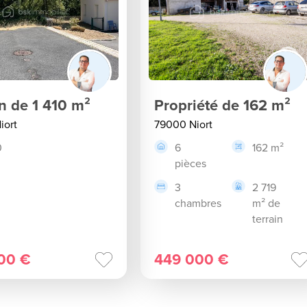
in de 1 410 m²
Propriété de 162 m²
iort
79000 Niort
0
6
162 m²
pièces
3
2 719
chambres
m² de
terrain
00 €
449 000 €