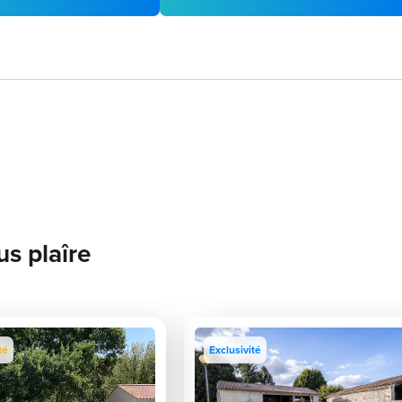
us plaîre
té
Exclusivité