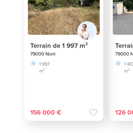
Terrain de 1 997 m²
Terra
79000 Niort
79000 N
1 997
1 41
m²
m²
156 000 €
126 0