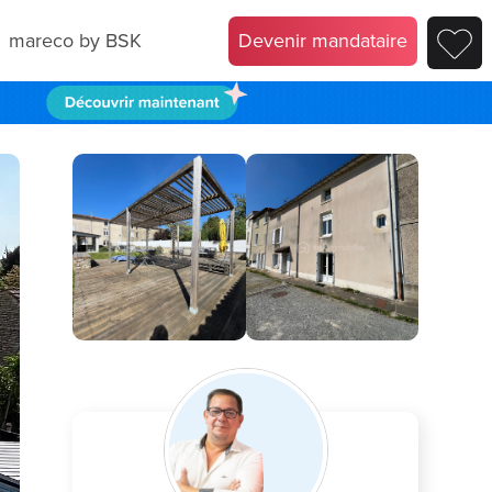
mareco by BSK
Devenir mandataire