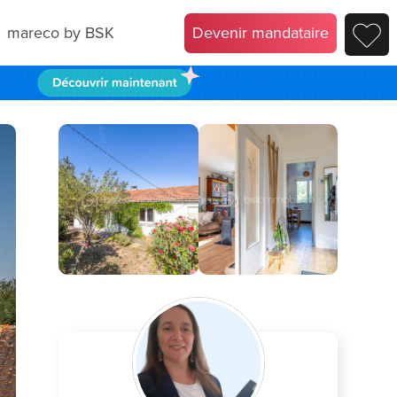
mareco by BSK
Devenir mandataire