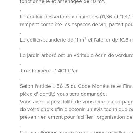
fonctionnelle et aménagée de 10 m².
.
Le couloir dessert deux chambres (11,36 et 11,87
rampant complète les espaces de vie, parfait pou
.
Le cellier/buanderie de 11 m² et l'atelier de 10,
.
Le jardin arboré est un véritable écrin de verdure,
.
Taxe foncière : 1 401 €/an
.
Selon l'article L.561.5 du Code Monétaire et Finan
pièce d'identité vous sera demandée.
Vous avez la possibilité de vous faire accompagner
de votre choix afin d'obtenir un avis technique éc
prévenir en amont pour faciliter l'organisation de l
.
Chers collègues, contactez-moi pour travailler en