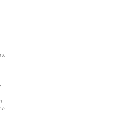
.
rs.
e
n
 me