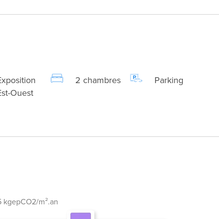
Exposition
2 chambres
Parking
Est-Ouest
5 kgepCO2/m².an