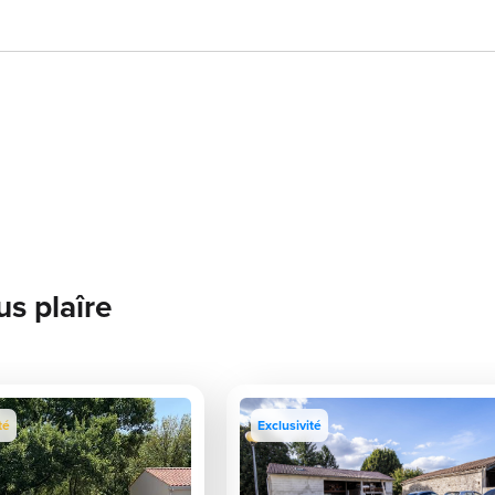
us plaîre
té
Exclusivité