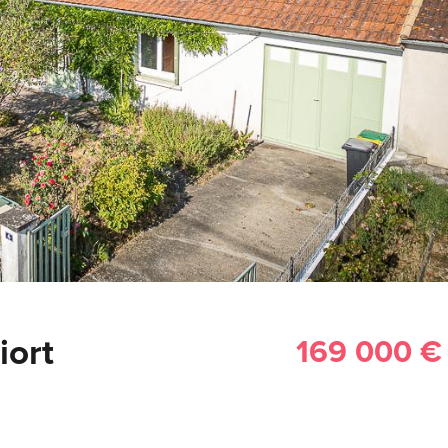
iort
169 000 €