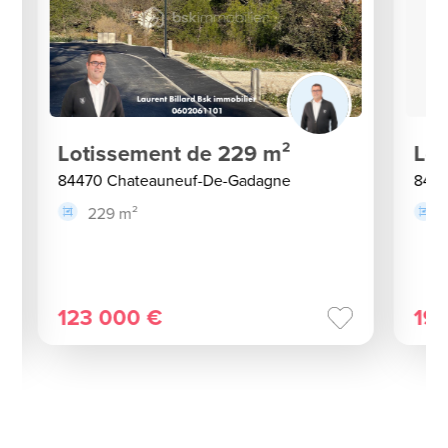
Lotissement de 229 m²
Lot
84470 Chateauneuf-De-Gadagne
8447
229 m²
123 000 €
19