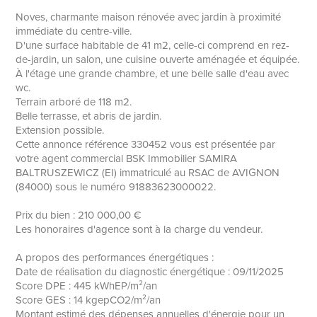
Noves, charmante maison rénovée avec jardin à proximité
immédiate du centre-ville.
D'une surface habitable de 41 m2, celle-ci comprend en rez-
de-jardin, un salon, une cuisine ouverte aménagée et équipée.
À l'étage une grande chambre, et une belle salle d'eau avec
wc.
Terrain arboré de 118 m2.
Belle terrasse, et abris de jardin.
Extension possible.
Cette annonce référence 330452 vous est présentée par
votre agent commercial BSK Immobilier SAMIRA
BALTRUSZEWICZ (EI) immatriculé au RSAC de AVIGNON
(84000) sous le numéro 91883623000022.
Prix du bien : 210 000,00 €
Les honoraires d'agence sont à la charge du vendeur.
A propos des performances énergétiques :
Date de réalisation du diagnostic énergétique : 09/11/2025
Score DPE : 445 kWhEP/m²/an
Score GES : 14 kgepCO2/m²/an
Montant estimé des dépenses annuelles d'énergie pour un