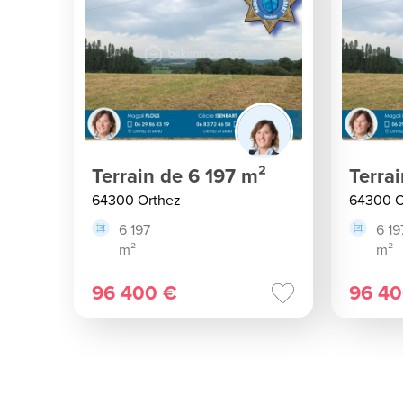
Terrain de 6 197 m²
Terra
64300 Orthez
64300 O
6 197
6 19
m²
m²
96 400 €
96 40