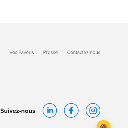
s
Vos Favoris
Presse
Contactez-nous
Suivez-nous
Axeptio consent
Plateforme de Gestion du Consentement : Personnalis