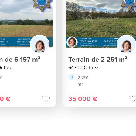
in de 6 197 m²
Terrain de 2 251 m²
rthez
64300 Orthez
7
2 251
m²
0 €
35 000 €